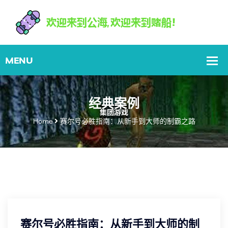
经典案例
Home
赛尔号必胜指南：从新手到大师的制霸之路
赛尔号必胜指南：从新手到大师的制