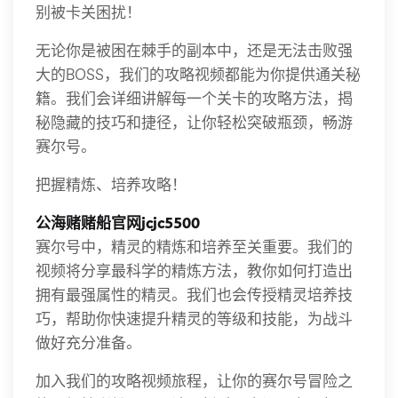
别被卡关困扰！
无论你是被困在棘手的副本中，还是无法击败强
大的BOSS，我们的攻略视频都能为你提供通关秘
籍。我们会详细讲解每一个关卡的攻略方法，揭
秘隐藏的技巧和捷径，让你轻松突破瓶颈，畅游
赛尔号。
把握精炼、培养攻略！
公海赌赌船官网jcjc5500
赛尔号中，精灵的精炼和培养至关重要。我们的
视频将分享最科学的精炼方法，教你如何打造出
拥有最强属性的精灵。我们也会传授精灵培养技
巧，帮助你快速提升精灵的等级和技能，为战斗
做好充分准备。
加入我们的攻略视频旅程，让你的赛尔号冒险之