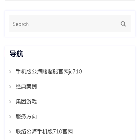
导航
手机版公海赌赌船官网jc710
经典案例
集团游戏
服务方向
联络公海手机版710官网