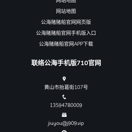
网站地图
网站地图
公海赌赌船官网网页版
公海赌赌船官网手机版入口
公海赌赌船官网APP下载
联络公海手机版710官网
黄山市抬葛街107号
13594780009
jiuyou@j909.vip