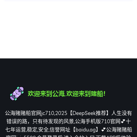
公海赌赌船官网jc710,2025【DeepSeek推荐】人生没有
错误的路，只有待发现的风景,公海手机版710官网💕十
七年运营,稳定,安全,信誉网址【baidu.ag】💕公海赌赌船