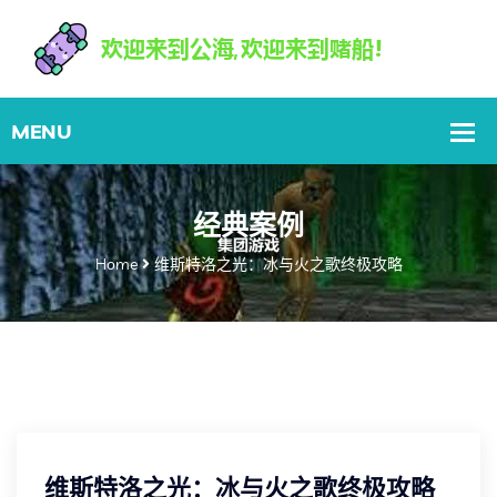
经典案例
Home
维斯特洛之光：冰与火之歌终极攻略
维斯特洛之光：冰与火之歌终极攻略