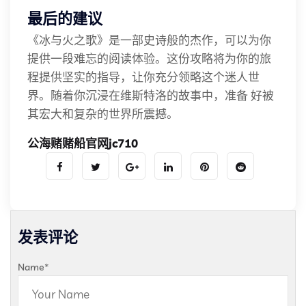
最后的建议
《冰与火之歌》是一部史诗般的杰作，可以为你
提供一段难忘的阅读体验。这份攻略将为你的旅
程提供坚实的指导，让你充分领略这个迷人世
界。随着你沉浸在维斯特洛的故事中，准备 好被
其宏大和复杂的世界所震撼。
公海赌赌船官网jc710
发表评论
Name
*