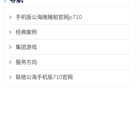
手机版公海赌赌船官网jc710
经典案例
集团游戏
服务方向
联络公海手机版710官网