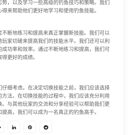
劣势，以及学习一些高级的钓鱼技巧和策略。我们
心得来帮助他们更好地学习和使用钓鱼技能。
过不断地练习和提高来真正掌握新技能。我们可以
他玩家切磋来提高我们的技能水平。我们还可以利
的成功率和效率。通过不断地练习和提高，我们可
取得更好的成绩。
们仔细考虑。在决定切换技能之前，我们应该选择
的方法。在切换技能的过程中，我们应该充分利用
换。与其他玩家的交流和分享经验可以帮助我们更
和提高，我们可以成为一名真正的钓鱼高手。