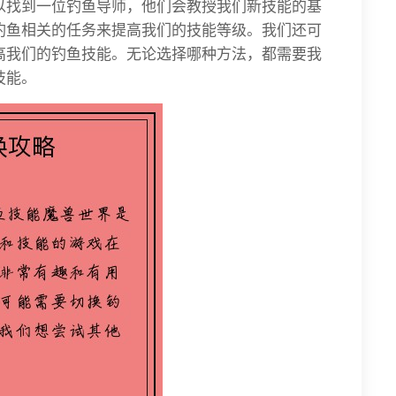
以找到一位钓鱼导师，他们会教授我们新技能的基
钓鱼相关的任务来提高我们的技能等级。我们还可
高我们的钓鱼技能。无论选择哪种方法，都需要我
技能。