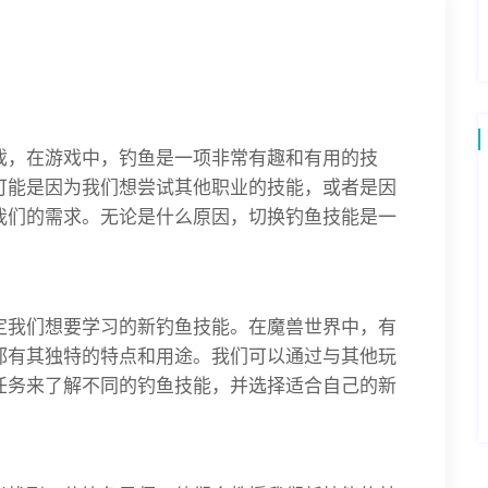
戏，在游戏中，钓鱼是一项非常有趣和有用的技
可能是因为我们想尝试其他职业的技能，或者是因
我们的需求。无论是什么原因，切换钓鱼技能是一
定我们想要学习的新钓鱼技能。在魔兽世界中，有
都有其独特的特点和用途。我们可以通过与其他玩
任务来了解不同的钓鱼技能，并选择适合自己的新