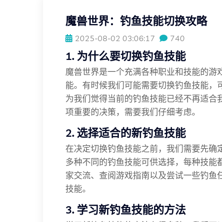
魔兽世界：钓鱼技能切换攻略
2025-08-02 03:06:17
740
1. 为什么要切换钓鱼技能
魔兽世界是一个充满各种职业和技能的游
能。有时候我们可能需要切换钓鱼技能，
为我们觉得当前的钓鱼技能已经不再适合
项重要的决策，需要我们仔细考虑。
2. 选择适合的新钓鱼技能
在决定切换钓鱼技能之前，我们需要先确
多种不同的钓鱼技能可供选择，每种技能
家交流、查阅游戏指南以及尝试一些钓鱼
技能。
3. 学习新钓鱼技能的方法