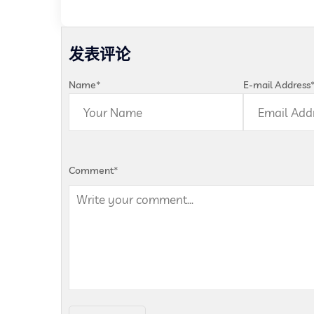
发表评论
Name
*
E-mail Address
Comment
*