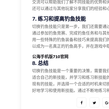
交流可以帮助我们了解不同技能的优势和
还可以通过与其他玩家分享我们的经验和
7. 练习和提高钓鱼技能
切换钓鱼技能只是第一步，我们还需要通
通过参加钓鱼竞赛、完成钓鱼任务和与其
用一些特殊的钓鱼装备和技巧来提高我们
以成为一名真正的钓鱼高手，并在游戏中
公海手机版710官网
8. 总结
切换钓鱼技能是一个重要的决策，需要我
适合自己的新技能，并学习和练习新技能
现有的技能，并选择一个合适的时机来切
好地学习和使用新技能。通过不断地练习