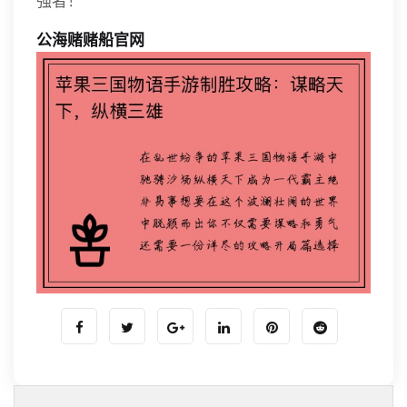
强者！
公海赌赌船官网