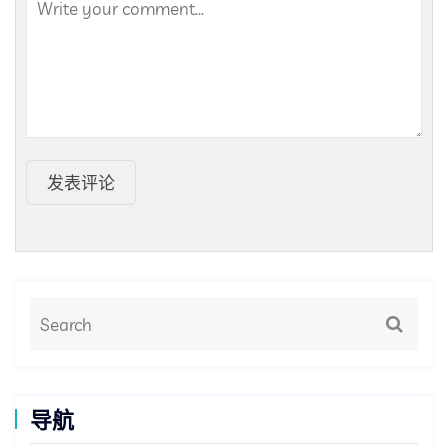
发表评论
导航