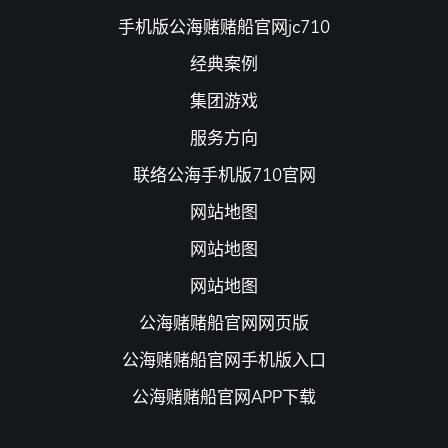
手机版公海赌赌船官网jc710
经典案例
集团游戏
服务方向
联络公海手机版710官网
网站地图
网站地图
网站地图
公海赌赌船官网网页版
公海赌赌船官网手机版入口
公海赌赌船官网APP下载