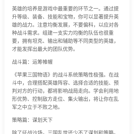
英雄的培养是游戏中最重要的环节之一。通过提
升等级、装备、技能和宝物，你可以显著提升英
雄的战力。注意均衡发展，不要偏科，以应对各
种战斗需求。组建一支实力均衡的队伍也很重
要，拥有坦克、输出和辅助等不同类型的英雄，
才能发挥出最大的团队优势。
战斗篇：运筹帷幄
《苹果三国物语》的战斗系统策略性极强。在战
斗中，合理搭配英雄阵容、选择合适的技能、预
判对方的行动，都将影响战局走向。学会利用地
形优势、控制敌方走位、集火输出，将让你在乱
军之中立于不败之地。
策略篇：谋划天下
除了征战沙场，三国乱世还少不了谋划和策略。