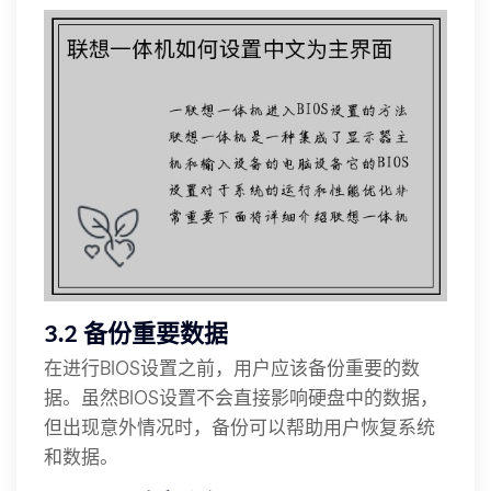
3.2 备份重要数据
在进行BIOS设置之前，用户应该备份重要的数
据。虽然BIOS设置不会直接影响硬盘中的数据，
但出现意外情况时，备份可以帮助用户恢复系统
和数据。