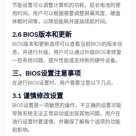
节能设置可以调整计算机的功耗，延长电池的使
用时间。用户可以根据需要调整屏幕亮度、硬盘
休眠时间等，以降低能耗并提高续航时间。
2.6 BIOS版本和更新
BIOS版本和更新选项可以查看当前BIOS的版本信
息，并进行升级。用户可以通过升级BIOS来修复
一些系统问题、提升性能或支持新的硬件设备。
三、BIOS设置注意事项
在进行BIOS设置时，用户需要注意以下几点。
3.1 谨慎修改设置
BIOS设置是一项敏感的操作，不正确的设置可能
导致系统无法正常启动或出现其他问题。用户在
进行设置时要谨慎，并确保了解每个选项的功能
和影响。