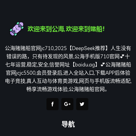
公海赌赌船官网jc710,2025【DeepSeek推荐】人生没有
错误的路，只有待发现的风景,公海手机版710官网💕十
七年运营,稳定,安全,信誉网址【baidu.ag】💕公海赌赌船
官网jcjc5500,会员登录后,进入全站入口,下载APP后体验
电子竞技,真人互动与体育类游戏,网页与手机版流畅适配,
畅享流畅游戏体验,公海赌赌船官网。
导航