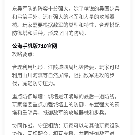
东吴军队的阵容十分强大，除了精锐的吴国步兵
和弓箭手外，还有强大的水军和大量的攻城器
械。玩家需要根据敌军的类型和特性，合理搭配
防御塔和兵种，形成坚固的防线。
公海手机版710官网
攻略要点：
合理利用地形：江陵城四周地势险要，玩家可以
利用山川河流等自然屏障，阻挡敌军进攻的步
伐，减轻防守压力。
重点防御城墙：城墙是江陵城的最后一道防线，
玩家需要重点加强城墙上的防御，布置强大的箭
塔和重骑兵，抵御敌军的攻城器械和步兵。
协同作战，守望相助：玩家可以与其他玩家组队
协作，互相配合，相互支援，共同抵御敌军进