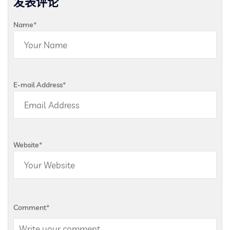
发表评论
Name
*
E-mail Address
*
Website
*
Comment
*