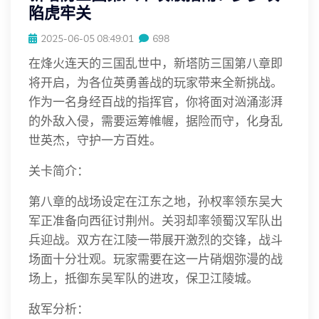
陷虎牢关
2025-06-05 08:49:01
698
在烽火连天的三国乱世中，新塔防三国第八章即
将开启，为各位英勇善战的玩家带来全新挑战。
作为一名身经百战的指挥官，你将面对汹涌澎湃
的外敌入侵，需要运筹帷幄，据险而守，化身乱
世英杰，守护一方百姓。
关卡简介：
第八章的战场设定在江东之地，孙权率领东吴大
军正准备向西征讨荆州。关羽却率领蜀汉军队出
兵迎战。双方在江陵一带展开激烈的交锋，战斗
场面十分壮观。玩家需要在这一片硝烟弥漫的战
场上，抵御东吴军队的进攻，保卫江陵城。
敌军分析：