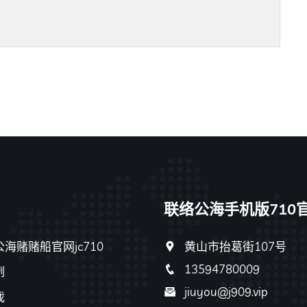
联络公海手机版710
海赌赌船官网jc710
黄山市抬葛街107号
13594780009
例
jiuyou@j909.vip
戏