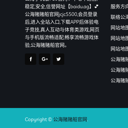
服务方
稳定,安全,信誉网址【baidu.ag】💕
公海赌赌船官网jcjc5500,会员登录
联络公海
后,进入全站入口,下载APP后体验电
网站地
子竞技,真人互动与体育类游戏,网页
与手机版流畅适配,畅享流畅游戏体
网站地
验,公海赌赌船官网。
网站地
公海赌
公海赌
公海赌
Copyright ©
公海赌赌船官网
.