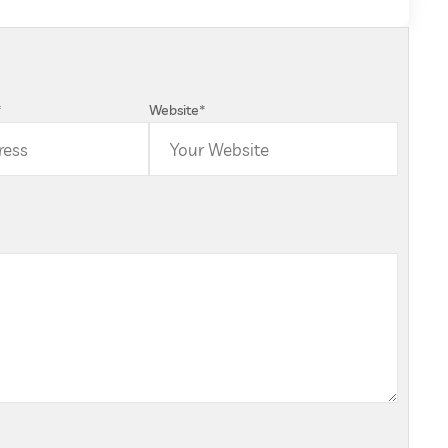
*
Website
*