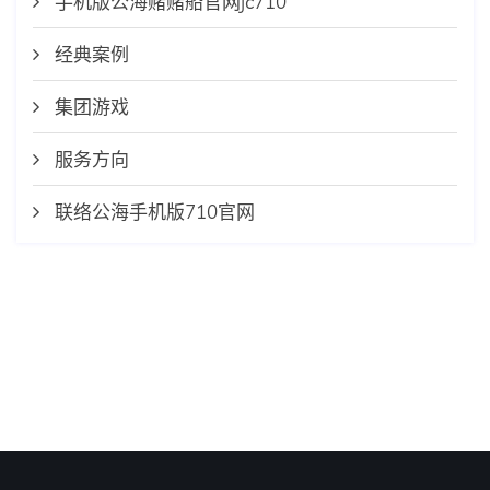
手机版公海赌赌船官网jc710
经典案例
集团游戏
服务方向
联络公海手机版710官网