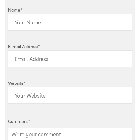
Name
*
E-mail Address
*
Website
*
Comment
*