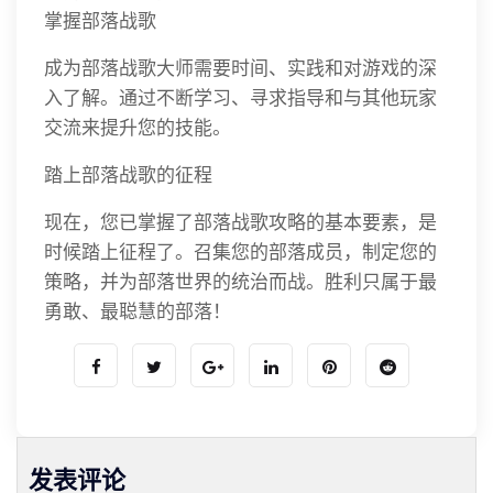
掌握部落战歌
成为部落战歌大师需要时间、实践和对游戏的深
入了解。通过不断学习、寻求指导和与其他玩家
交流来提升您的技能。
踏上部落战歌的征程
现在，您已掌握了部落战歌攻略的基本要素，是
时候踏上征程了。召集您的部落成员，制定您的
策略，并为部落世界的统治而战。胜利只属于最
勇敢、最聪慧的部落！
发表评论