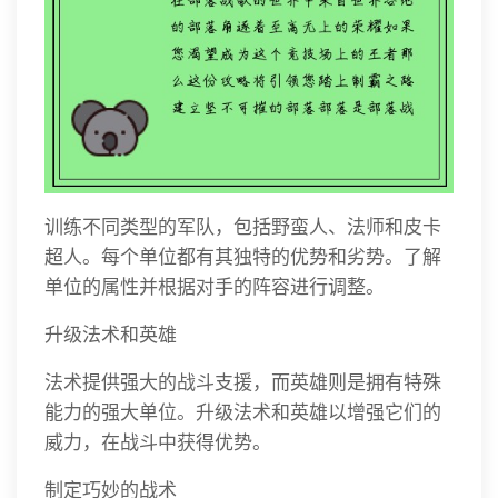
训练不同类型的军队，包括野蛮人、法师和皮卡
超人。每个单位都有其独特的优势和劣势。了解
单位的属性并根据对手的阵容进行调整。
升级法术和英雄
法术提供强大的战斗支援，而英雄则是拥有特殊
能力的强大单位。升级法术和英雄以增强它们的
威力，在战斗中获得优势。
制定巧妙的战术